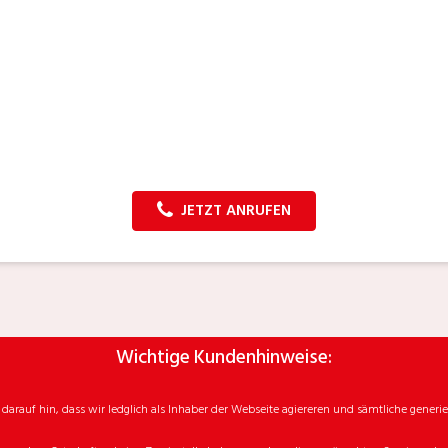
JETZT ANRUFEN
Wichtige Kundenhinweise:
rauf hin, dass wir ledglich als Inhaber der Webseite agiereren und sämtliche generie