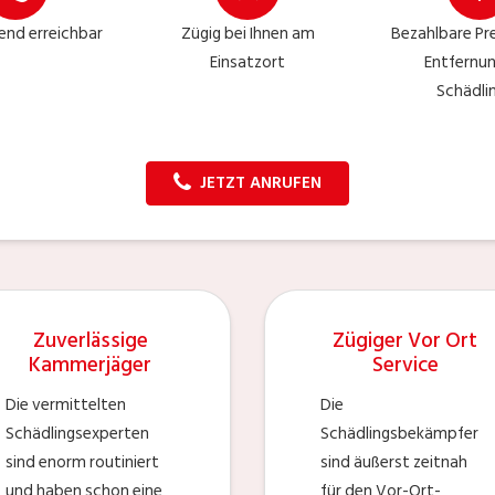
nd erreichbar
Zügig bei Ihnen am
Bezahlbare Pre
Einsatzort
Entfernu
Schädli
JETZT ANRUFEN
Zuverlässige
Zügiger Vor Ort
Kammerjäger
Service
Die vermittelten
Die
Schädlingsexperten
Schädlingsbekämpfer
sind enorm routiniert
sind äußerst zeitnah
und haben schon eine
für den Vor-Ort-