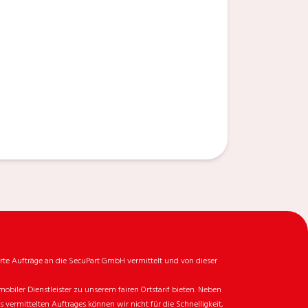
rte Aufträge an die SecuPart GmbH vermittelt und von dieser
biler Dienstleister zu unserem fairen Ortstarif bieten. Neben
ermittelten Auftrages können wir nicht für die Schnelligkeit,