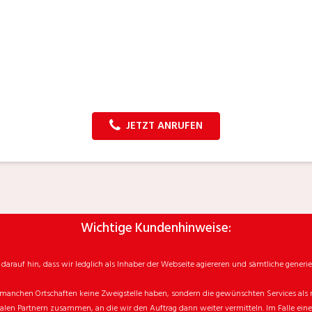
JETZT ANRUFEN
Wichtige Kundenhinweise:
rauf hin, dass wir ledglich als Inhaber der Webseite agiereren und sämtliche generie
manchen Ortschaften keine Zweigstelle haben, sondern die gewünschten Services als mo
n Partnern zusammen, an die wir den Auftrag dann weiter vermitteln. Im Falle eines v