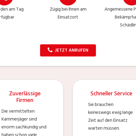
nden am Tag
Zügig bei Ihnen am
Angemessene Pre
rfügbar
Einsatzort
Bekämpfu
Schädli
JETZT ANRUFEN
Zuverlässige
Schneller Service
Firmen
Sie brauchen
Die vermittelten
keineswegs ewig lange
Kammerjäger sind
Zeit auf den Einsatz
enorm sachkundig und
warten müssen.
haben schon viele