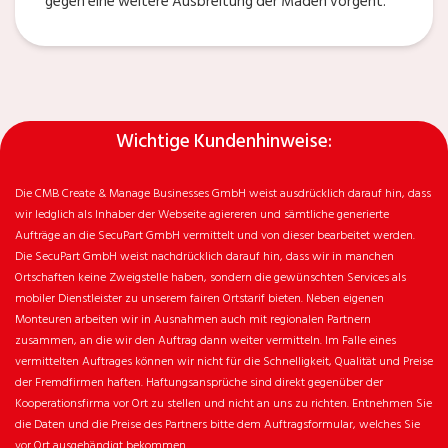
gegen eine weitere Ausbreitung der Maden vorgeht.
Wichtige Kundenhinweise:
Die CMB Create & Manage Businesses GmbH weist ausdrücklich darauf hin, dass
wir ledglich als Inhaber der Webseite agiereren und sämtliche generierte
Aufträge an die SecuPart GmbH vermittelt und von dieser bearbeitet werden.
Die SecuPart GmbH weist nachdrücklich darauf hin, dass wir in manchen
Ortschaften keine Zweigstelle haben, sondern die gewünschten Services als
mobiler Dienstleister zu unserem fairen Ortstarif bieten. Neben eigenen
Monteuren arbeiten wir in Ausnahmen auch mit regionalen Partnern
zusammen, an die wir den Auftrag dann weiter vermitteln. Im Falle eines
vermittelten Auftrages können wir nicht für die Schnelligkeit, Qualität und Preise
der Fremdfirmen haften. Haftungsansprüche sind direkt gegenüber der
Kooperationsfirma vor Ort zu stellen und nicht an uns zu richten. Entnehmen Sie
die Daten und die Preise des Partners bitte dem Auftragsformular, welches Sie
vor Ort ausgehändigt bekommen.