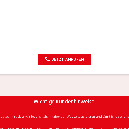
JETZT ANRUFEN
Wichtige Kundenhinweise:
rauf hin, dass wir ledglich als Inhaber der Webseite agiereren und sämtliche generie
manchen Ortschaften keine Zweigstelle haben, sondern die gewünschten Services als mo