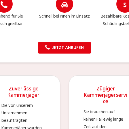
hend für Sie
Schnell bei Ihnen im Einsatz
Bezahlbare Kos
isch greifbar
Schädlingsb
JETZT ANRUFEN
Zuverlässige
Zügiger
Kammerjäger
Kammerjägerservi
ce
Die von unserem
Sie brauchen auf
Unternehmen
keinen Fall ewig lange
beauftragten
Zeit auf den
Kammerjäger wurden