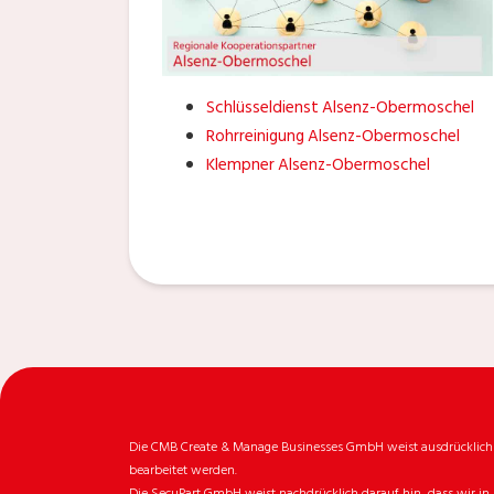
Schlüsseldienst Alsenz-Obermoschel
Rohrreinigung Alsenz-Obermoschel
Klempner Alsenz-Obermoschel
Die CMB Create & Manage Businesses GmbH weist ausdrücklich da
bearbeitet werden.
Die SecuPart GmbH weist nachdrücklich darauf hin, dass wir in 