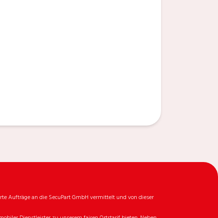
rte Aufträge an die SecuPart GmbH vermittelt und von dieser
biler Dienstleister zu unserem fairen Ortstarif bieten. Neben