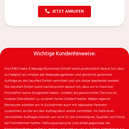
JETZT ANRUFEN
Wichtige Kundenhinweise:
Die CMB Create & Manage Businesses GmbH weist ausdrücklich darauf hin, dass
wir ledglich als Inhaber der Webseite agiereren und sämtliche generierte
Aufträge an die SecuPart GmbH vermittelt und von dieser bearbeitet werden.
Die SecuPart GmbH weist nachdrücklich darauf hin, dass wir in manchen
Ortschaften keine Zweigstelle haben, sondern die gewünschten Services als
mobiler Dienstleister zu unserem fairen Ortstarif bieten. Neben eigenen
Monteuren arbeiten wir in Ausnahmen auch mit regionalen Partnern
zusammen, an die wir den Auftrag dann weiter vermitteln. Im Falle eines
vermittelten Auftrages können wir nicht für die Schnelligkeit, Qualität und Preise
der Fremdfirmen haften. Haftungsansprüche sind direkt gegenüber der
Kooperationsfirma vor Ort zu stellen und nicht an uns zu richten. Entnehmen Sie