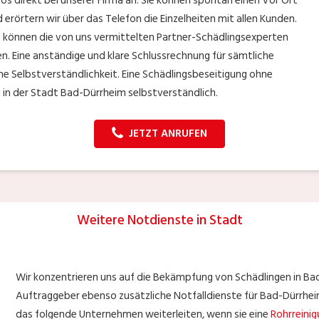
s direkt bei unserer Firma an. Sie können spontan einen Vor Ort
 erörtern wir über das Telefon die Einzelheiten mit allen Kunden.
g können die von uns vermittelten Partner-Schädlingsexperten
en. Eine anständige und klare Schlussrechnung für sämtliche
ne Selbstverständlichkeit. Eine Schädlingsbeseitigung ohne
n in der Stadt Bad-Dürrheim selbstverständlich.
JETZT ANRUFEN
Weitere Notdienste in Stadt
Wir konzentrieren uns auf die Bekämpfung von Schädlingen in Ba
Auftraggeber ebenso zusätzliche Notfalldienste für Bad-Dürrhei
das folgende Unternehmen weiterleiten, wenn sie eine
Rohrreini