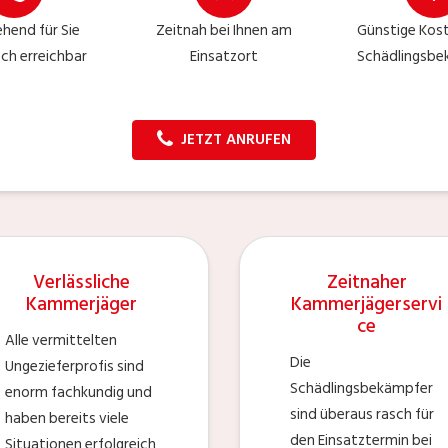
hend für Sie
Zeitnah bei Ihnen am
Günstige Kost
sch erreichbar
Einsatzort
Schädlingsb
JETZT ANRUFEN
Verlässliche
Zeitnaher
Kammerjäger
Kammerjägerservi
ce
Alle vermittelten
Die
Ungezieferprofis sind
Schädlingsbekämpfer
enorm fachkundig und
sind überaus rasch für
haben bereits viele
den Einsatztermin bei
Situationen erfolgreich