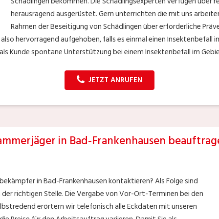
Schädlingen bekommen. Die Schädlingsexperten verfügen über rei
herausragend ausgerüstet. Gern unterrichten die mit uns arbeit
Rahmen der Beseitigung von Schädlingen über erforderliche Präv
also hervorragend aufgehoben, falls es einmal einen Insektenbefal
en als Kunde spontane Unterstützung bei einem Insektenbefall im Geb
JETZT ANRUFEN
ammerjäger in Bad-Frankenhausen beauftrag
sbekämpfer in Bad-Frankenhausen kontaktieren? Als Folge sind
n der richtigen Stelle. Die Vergabe von Vor-Ort-Terminen bei den
lbstredend erörtern wir telefonisch alle Eckdaten mit unseren