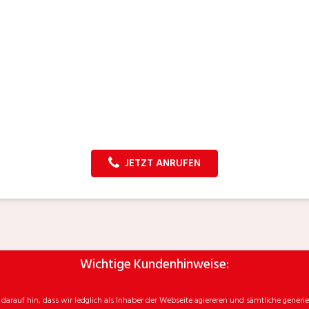
JETZT ANRUFEN
Wichtige Kundenhinweise:
rauf hin, dass wir ledglich als Inhaber der Webseite agiereren und sämtliche generie