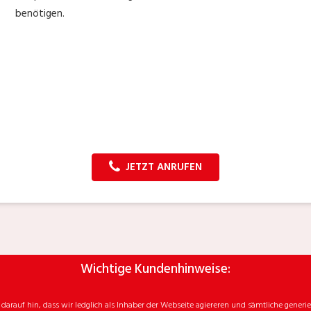
benötigen.
JETZT ANRUFEN
Wichtige Kundenhinweise:
rauf hin, dass wir ledglich als Inhaber der Webseite agiereren und sämtliche generie