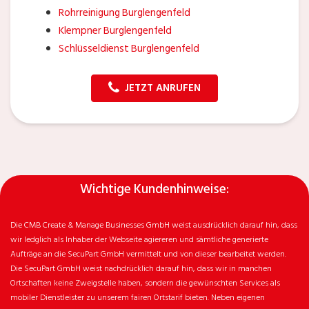
Rohrreinigung Burglengenfeld
Klempner Burglengenfeld
Schlüsseldienst Burglengenfeld
JETZT ANRUFEN
Wichtige Kundenhinweise:
Die CMB Create & Manage Businesses GmbH weist ausdrücklich darauf hin, dass
wir ledglich als Inhaber der Webseite agiereren und sämtliche generierte
Aufträge an die SecuPart GmbH vermittelt und von dieser bearbeitet werden.
Die SecuPart GmbH weist nachdrücklich darauf hin, dass wir in manchen
Ortschaften keine Zweigstelle haben, sondern die gewünschten Services als
mobiler Dienstleister zu unserem fairen Ortstarif bieten. Neben eigenen