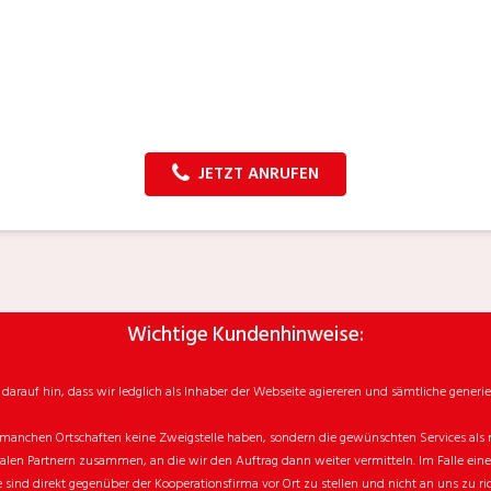
JETZT ANRUFEN
Wichtige Kundenhinweise:
rauf hin, dass wir ledglich als Inhaber der Webseite agiereren und sämtliche generie
manchen Ortschaften keine Zweigstelle haben, sondern die gewünschten Services als mo
n Partnern zusammen, an die wir den Auftrag dann weiter vermitteln. Im Falle eines v
sind direkt gegenüber der Kooperationsfirma vor Ort zu stellen und nicht an uns zu ri