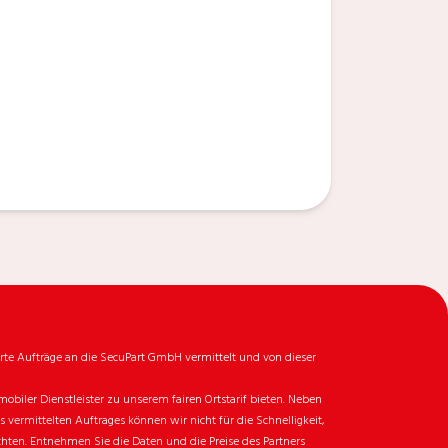
rte Aufträge an die SecuPart GmbH vermittelt und von dieser
biler Dienstleister zu unserem fairen Ortstarif bieten. Neben
ermittelten Auftrages können wir nicht für die Schnelligkeit,
chten. Entnehmen Sie die Daten und die Preise des Partners