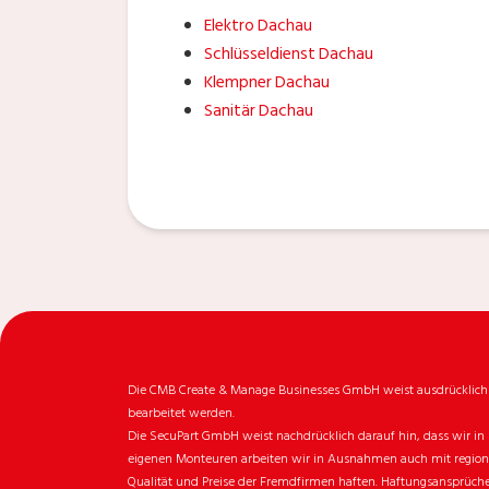
Elektro Dachau
Schlüsseldienst Dachau
Klempner Dachau
Sanitär Dachau
Die CMB Create & Manage Businesses GmbH weist ausdrücklich da
bearbeitet werden.
Die SecuPart GmbH weist nachdrücklich darauf hin, dass wir in 
eigenen Monteuren arbeiten wir in Ausnahmen auch mit regionale
Qualität und Preise der Fremdfirmen haften. Haftungsansprüche 