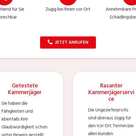
hend für Sie
Zügig bei Ihnen vor Ort
Annehmbare Pre
prechbar
Schädlingsbe
JETZT ANRUFEN
Getestete
Rasanter
Kammerjäger
Kammerjägerservi
ce
Sie haben die
Die Ungezieferprofis
Fähigkeiten und
sind überaus zügig für
ebenfalls ihre
den Vor Ort Termin bei
Glaubwürdigkeit schon
allen Kunden.
unter Beweis gestellt.