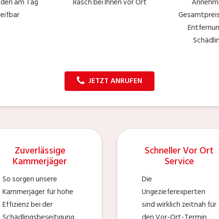
nden am Tag
Rasch bei Ihnen vor Ort
Annehm
reifbar
Gesamtpreise
Entfernu
Schädli
JETZT ANRUFEN
Zuverlässige
Schneller Vor Ort
Kammerjäger
Service
So sorgen unsere
Die
Kammerjäger für hohe
Ungezieferexperten
Effizienz bei der
sind wirklich zeitnah für
Schädlingsbeseitigung.
den Vor-Ort-Termin