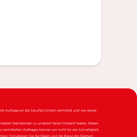
rte Aufträge an die SecuPart GmbH vermittelt und von dieser
biler Dienstleister zu unserem fairen Ortstarif bieten. Neben
ermittelten Auftrages können wir nicht für die Schnelligkeit,
chten. Entnehmen Sie die Daten und die Preise des Partners