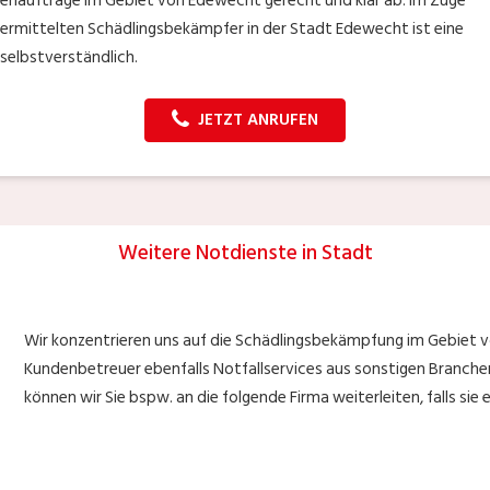
ndenaufträge im Gebiet von Edewecht gerecht und klar ab. Im Zuge
vermittelten Schädlingsbekämpfer in der Stadt Edewecht ist eine
selbstverständlich.
JETZT ANRUFEN
Weitere Notdienste in Stadt
Wir konzentrieren uns auf die Schädlingsbekämpfung im Gebiet 
Kundenbetreuer ebenfalls Notfallservices aus sonstigen Branchen
können wir Sie bspw. an die folgende Firma weiterleiten, falls sie 