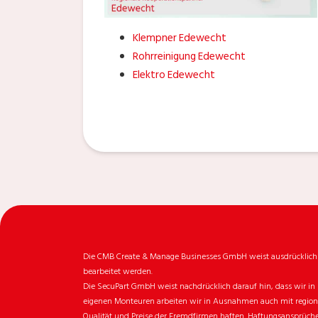
Klempner Edewecht
Rohrreinigung Edewecht
Elektro Edewecht
Die CMB Create & Manage Businesses GmbH weist ausdrücklich da
bearbeitet werden.
Die SecuPart GmbH weist nachdrücklich darauf hin, dass wir in 
eigenen Monteuren arbeiten wir in Ausnahmen auch mit regionale
Qualität und Preise der Fremdfirmen haften. Haftungsansprüche 