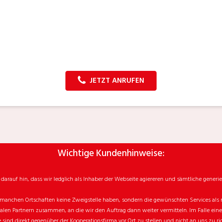
JETZT ANRUFEN
Wichtige Kundenhinweise:
rauf hin, dass wir ledglich als Inhaber der Webseite agiereren und sämtliche generie
manchen Ortschaften keine Zweigstelle haben, sondern die gewünschten Services als mo
n Partnern zusammen, an die wir den Auftrag dann weiter vermitteln. Im Falle eines v
sind direkt gegenüber der Kooperationsfirma vor Ort zu stellen und nicht an uns zu ri