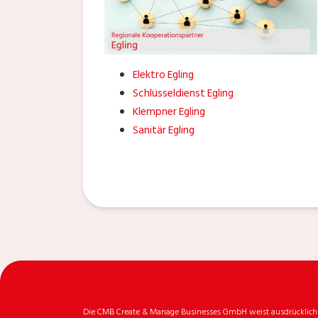
Elektro Egling
Schlüsseldienst Egling
Klempner Egling
Sanitär Egling
Die CMB Create & Manage Businesses GmbH weist ausdrücklich da