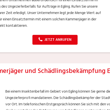
erem Unternehmen außerordentlich fix einen Einsatztermin in
 des Ungezieferbefalls für Aufträge in Egling. Rufen Sie unsere
rer Zeit erledigt. Unser Unternehmen legt jede Menge Wert auf
ür einen Einsatztermin mit einem solchen Kammerjäger in der
ekt kontaktieren.
JETZT ANRUFEN
erjäger und Schädlingsbekämpfung E
Bei einem Insektenbefall im Gebiet von Egling können Sie gerne d
Ungezieferprofi mandatieren. Die Schädlingsbekämpfer der Stadt E
vor Ort. Im telefonischen Erstgespräch können Sie sich mit den 