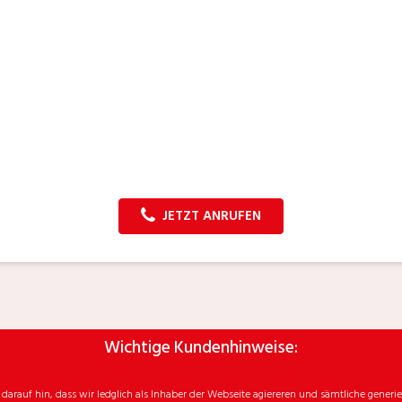
JETZT ANRUFEN
Wichtige Kundenhinweise:
rauf hin, dass wir ledglich als Inhaber der Webseite agiereren und sämtliche generie