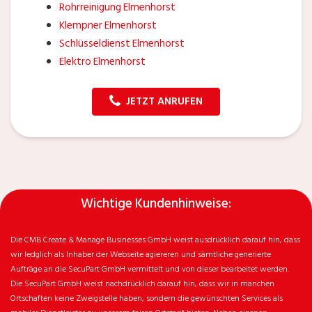
Rohrreinigung Elmenhorst
Klempner Elmenhorst
Schlüsseldienst Elmenhorst
Elektro Elmenhorst
JETZT ANRUFEN
Wichtige Kundenhinweise:
Die CMB Create & Manage Businesses GmbH weist ausdrücklich darauf hin, dass
wir ledglich als Inhaber der Webseite agiereren und sämtliche generierte
Aufträge an die SecuPart GmbH vermittelt und von dieser bearbeitet werden.
Die SecuPart GmbH weist nachdrücklich darauf hin, dass wir in manchen
Ortschaften keine Zweigstelle haben, sondern die gewünschten Services als