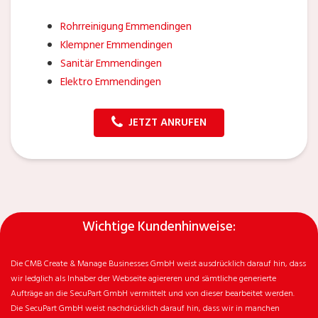
Rohrreinigung Emmendingen
Klempner Emmendingen
Sanitär Emmendingen
Elektro Emmendingen
JETZT ANRUFEN
Wichtige Kundenhinweise:
Die CMB Create & Manage Businesses GmbH weist ausdrücklich darauf hin, dass
wir ledglich als Inhaber der Webseite agiereren und sämtliche generierte
Aufträge an die SecuPart GmbH vermittelt und von dieser bearbeitet werden.
Die SecuPart GmbH weist nachdrücklich darauf hin, dass wir in manchen