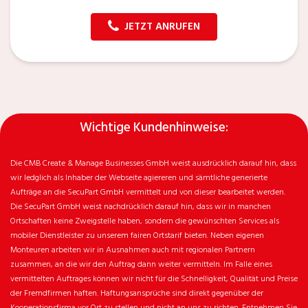
JETZT ANRUFEN
Wichtige Kundenhinweise:
Die CMB Create & Manage Businesses GmbH weist ausdrücklich darauf hin, dass
wir ledglich als Inhaber der Webseite agiereren und sämtliche generierte
Aufträge an die SecuPart GmbH vermittelt und von dieser bearbeitet werden.
Die SecuPart GmbH weist nachdrücklich darauf hin, dass wir in manchen
Ortschaften keine Zweigstelle haben, sondern die gewünschten Services als
mobiler Dienstleister zu unserem fairen Ortstarif bieten. Neben eigenen
Monteuren arbeiten wir in Ausnahmen auch mit regionalen Partnern
zusammen, an die wir den Auftrag dann weiter vermitteln. Im Falle eines
vermittelten Auftrages können wir nicht für die Schnelligkeit, Qualität und Preise
der Fremdfirmen haften. Haftungsansprüche sind direkt gegenüber der
Kooperationsfirma vor Ort zu stellen und nicht an uns zu richten. Entnehmen Sie