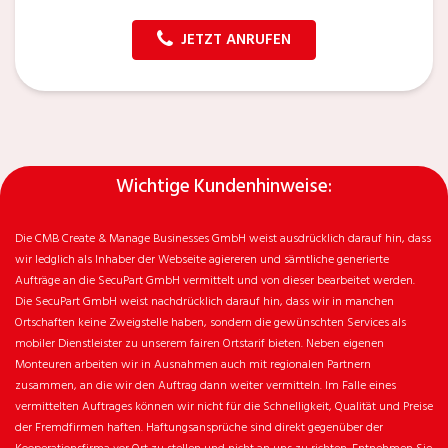
JETZT ANRUFEN
Wichtige Kundenhinweise:
Die CMB Create & Manage Businesses GmbH weist ausdrücklich darauf hin, dass
wir ledglich als Inhaber der Webseite agiereren und sämtliche generierte
Aufträge an die SecuPart GmbH vermittelt und von dieser bearbeitet werden.
Die SecuPart GmbH weist nachdrücklich darauf hin, dass wir in manchen
Ortschaften keine Zweigstelle haben, sondern die gewünschten Services als
mobiler Dienstleister zu unserem fairen Ortstarif bieten. Neben eigenen
Monteuren arbeiten wir in Ausnahmen auch mit regionalen Partnern
zusammen, an die wir den Auftrag dann weiter vermitteln. Im Falle eines
vermittelten Auftrages können wir nicht für die Schnelligkeit, Qualität und Preise
der Fremdfirmen haften. Haftungsansprüche sind direkt gegenüber der
Kooperationsfirma vor Ort zu stellen und nicht an uns zu richten. Entnehmen Sie