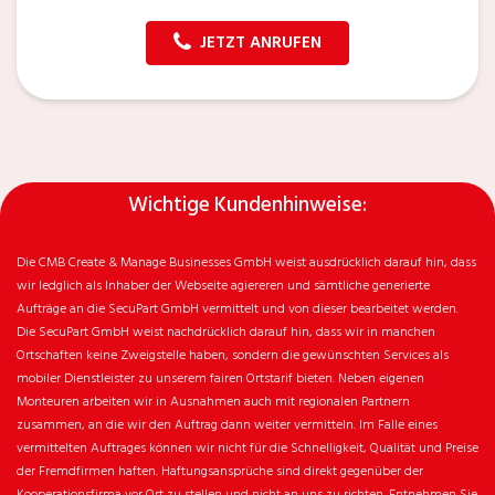
JETZT ANRUFEN
Wichtige Kundenhinweise:
Die CMB Create & Manage Businesses GmbH weist ausdrücklich darauf hin, dass
wir ledglich als Inhaber der Webseite agiereren und sämtliche generierte
Aufträge an die SecuPart GmbH vermittelt und von dieser bearbeitet werden.
Die SecuPart GmbH weist nachdrücklich darauf hin, dass wir in manchen
Ortschaften keine Zweigstelle haben, sondern die gewünschten Services als
mobiler Dienstleister zu unserem fairen Ortstarif bieten. Neben eigenen
Monteuren arbeiten wir in Ausnahmen auch mit regionalen Partnern
zusammen, an die wir den Auftrag dann weiter vermitteln. Im Falle eines
vermittelten Auftrages können wir nicht für die Schnelligkeit, Qualität und Preise
der Fremdfirmen haften. Haftungsansprüche sind direkt gegenüber der
Kooperationsfirma vor Ort zu stellen und nicht an uns zu richten. Entnehmen Sie