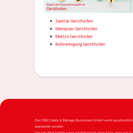
Sanitär Gersthofen
Klempner Gersthofen
Elektro Gersthofen
Rohrreinigung Gersthofen
Die CMB Create & Manage Businesses GmbH weist ausdrücklich da
bearbeitet werden.
Die SecuPart GmbH weist nachdrücklich darauf hin, dass wir in 