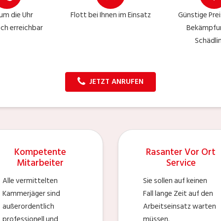
um die Uhr
Flott bei Ihnen im Einsatz
Günstige Prei
sch erreichbar
Bekämpfu
Schädli
JETZT ANRUFEN
Kompetente
Rasanter Vor Ort
Mitarbeiter
Service
Alle vermittelten
Sie sollen auf keinen
Kammerjäger sind
Fall lange Zeit auf den
außerordentlich
Arbeitseinsatz warten
professionell und
müssen.