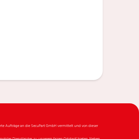
rte Aufträge an die SecuPart GmbH vermittelt und von dieser
biler Dienstleister zu unserem fairen Ortstarif bieten. Neben