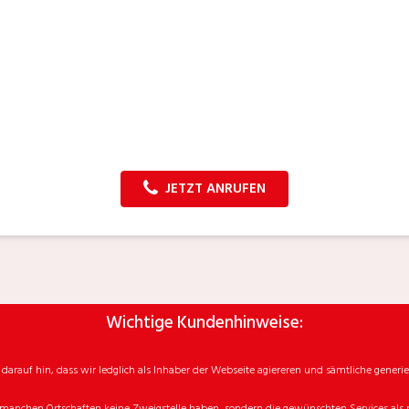
JETZT ANRUFEN
Wichtige Kundenhinweise:
rauf hin, dass wir ledglich als Inhaber der Webseite agiereren und sämtliche generie
manchen Ortschaften keine Zweigstelle haben, sondern die gewünschten Services als mo