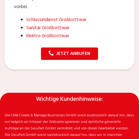
vorbei.
Schlüsseldienst Großbottwar
Sanitär Großbottwar
Elektro Großbottwar
JETZT ANRUFEN
Wichtige Kundenhinweise:
Die CMB Create & Manage Businesses GmbH weist ausdrücklich darauf hin, dass
wir ledglich als Inhaber der Webseite agiereren und sämtliche generierte
Aufträge an die SecuPart GmbH vermittelt und von dieser bearbeitet werden.
Die SecuPart GmbH weist nachdrücklich darauf hin, dass wir in manchen