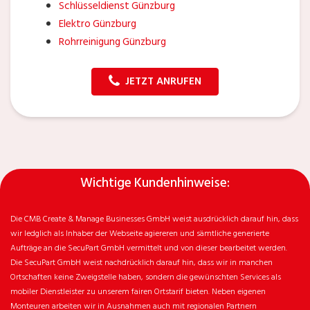
Schlüsseldienst Günzburg
Elektro Günzburg
Rohrreinigung Günzburg
JETZT ANRUFEN
Wichtige Kundenhinweise:
Die CMB Create & Manage Businesses GmbH weist ausdrücklich darauf hin, dass
wir ledglich als Inhaber der Webseite agiereren und sämtliche generierte
Aufträge an die SecuPart GmbH vermittelt und von dieser bearbeitet werden.
Die SecuPart GmbH weist nachdrücklich darauf hin, dass wir in manchen
Ortschaften keine Zweigstelle haben, sondern die gewünschten Services als
mobiler Dienstleister zu unserem fairen Ortstarif bieten. Neben eigenen
Monteuren arbeiten wir in Ausnahmen auch mit regionalen Partnern