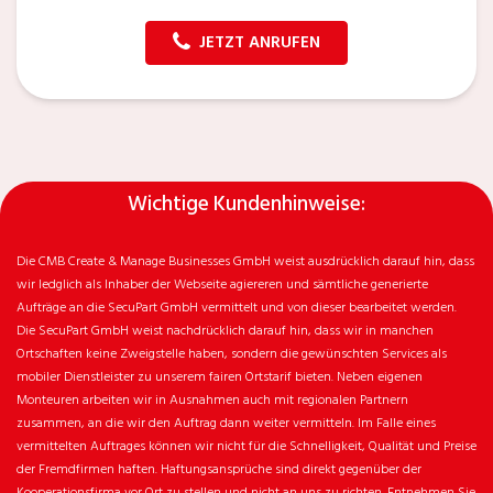
JETZT ANRUFEN
Wichtige Kundenhinweise:
Die CMB Create & Manage Businesses GmbH weist ausdrücklich darauf hin, dass
wir ledglich als Inhaber der Webseite agiereren und sämtliche generierte
Aufträge an die SecuPart GmbH vermittelt und von dieser bearbeitet werden.
Die SecuPart GmbH weist nachdrücklich darauf hin, dass wir in manchen
Ortschaften keine Zweigstelle haben, sondern die gewünschten Services als
mobiler Dienstleister zu unserem fairen Ortstarif bieten. Neben eigenen
Monteuren arbeiten wir in Ausnahmen auch mit regionalen Partnern
zusammen, an die wir den Auftrag dann weiter vermitteln. Im Falle eines
vermittelten Auftrages können wir nicht für die Schnelligkeit, Qualität und Preise
der Fremdfirmen haften. Haftungsansprüche sind direkt gegenüber der
Kooperationsfirma vor Ort zu stellen und nicht an uns zu richten. Entnehmen Sie