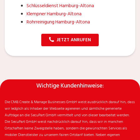
Schlüsseldienst Hamburg-Altona
Klempner Hamburg-Altona
Rohrreinigung Hamburg-Altona
JETZT ANRUFEN
Wichtige Kundenhinweise:
Die CMB Create & Manage Businesses GmbH weist ausdrücklich darauf hin, dass
wir ledglich als Inhaber der Webseite agiereren und sämtliche generierte
Aufträge an die SecuPart GmbH vermittelt und von dieser bearbeitet werden.
Die SecuPart GmbH weist nachdrücklich darauf hin, dass wir in manchen
Ortschaften keine Zweigstelle haben, sondern die gewünschten Services als
mobiler Dienstleister zu unserem fairen Ortstarif bieten. Neben eigenen