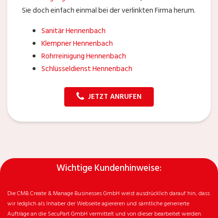
Sie doch einfach einmal bei der verlinkten Firma herum.
Sanitär Hennenbach
Klempner Hennenbach
Rohrreinigung Hennenbach
Schlüsseldienst Hennenbach
JETZT ANRUFEN
Wichtige Kundenhinweise:
Die CMB Create & Manage Businesses GmbH weist ausdrücklich darauf hin, dass
wir ledglich als Inhaber der Webseite agiereren und sämtliche generierte
Aufträge an die SecuPart GmbH vermittelt und von dieser bearbeitet werden.