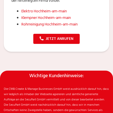
der hinterlegten Firma vorbei.
Elektro Hochheim-am-main
Klempner Hochheim-am-main
Rohrreinigung Hochheim-am-main
JETZT ANRUFEN
Wichtige Kundenhinweise:
Die CMB Create & Manage Businesses GmbH weist ausdrücklich darauf hin, dass
wir ledglich als Inhaber der Webseite agiereren und sämtliche generierte
Aufträge an die SecuPart GmbH vermittelt und von dieser bearbeitet werden.
Die SecuPart GmbH weist nachdrücklich darauf hin, dass wir in manchen
Ortschaften keine Zweigstelle haben, sondern die gewünschten Services als