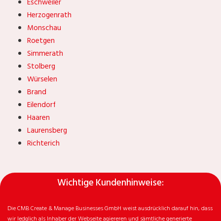
Eschweiler
Herzogenrath
Monschau
Roetgen
Simmerath
Stolberg
Würselen
Brand
Eilendorf
Haaren
Laurensberg
Richterich
Wichtige Kundenhinweise:
Die CMB Create & Manage Businesses GmbH weist ausdrücklich darauf hin, dass
wir ledglich als Inhaber der Webseite agiereren und sämtliche generierte