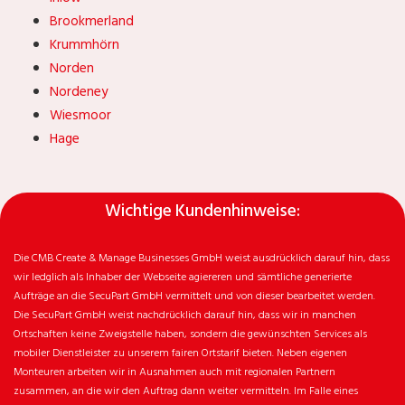
Brookmerland
Krummhörn
Norden
Nordeney
Wiesmoor
Hage
Wichtige Kundenhinweise:
Die CMB Create & Manage Businesses GmbH weist ausdrücklich darauf hin, dass
wir ledglich als Inhaber der Webseite agiereren und sämtliche generierte
Aufträge an die SecuPart GmbH vermittelt und von dieser bearbeitet werden.
Die SecuPart GmbH weist nachdrücklich darauf hin, dass wir in manchen
Ortschaften keine Zweigstelle haben, sondern die gewünschten Services als
mobiler Dienstleister zu unserem fairen Ortstarif bieten. Neben eigenen
Monteuren arbeiten wir in Ausnahmen auch mit regionalen Partnern
zusammen, an die wir den Auftrag dann weiter vermitteln. Im Falle eines