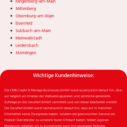
Klingenberg-am-Main
Miltenberg
Obernburg-am-Main
Elsenfeld
Sulzbach-am-Main
Kleinwallstadt
Leidersbach
Mömlingen
Wichtige Kundenhinweise:
Die CMB Create & Manage Businesses GmbH weist ausdrücklich darauf hin, dass
wir ledglich als Inhaber der Webseite agiereren und sämtliche generierte
Aufträge an die SecuPart GmbH vermittelt und von dieser bearbeitet werden.
Die SecuPart GmbH weist nachdrücklich darauf hin, dass wir in manchen
Ortschaften keine Zweigstelle haben, sondern die gewünschten Services als
mobiler Dienstleister zu unserem fairen Ortstarif bieten. Neben eigenen
Monteuren arbeiten wir in Ausnahmen auch mit regionalen Partnern