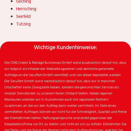
Gilching
Herrsching
Seefeld
Tutzing
Wichtige Kundenhinweise:
Die CMB Create & Manage Businesses GmbH weist ausdrücklich darauf hin, dass
wir ledglich als Inhaber der Webseite agiereren und sämtliche generierte
Aufträge an die SecuPart GmbH vermittelt und von dieser bearbeitet werden.
Die SecuPart GmbH weist nachdrücklich darauf hin, dass wir in manchen
Ortschaften keine Zweigstelle haben, sondern die gewünschten Services als
mobiler Dienstleister zu unserem fairen Ortstarif bieten. Neben eigenen
Monteuren arbeiten wir in Ausnahmen auch mit regionalen Partnern
zusammen, an die wir den Auftrag dann weiter vermitteln. Im Falle eines
vermittelten Auftrages können wir nicht für die Schnelligkeit, Qualität und Preise
der Fremdfirmen haften. Haftungsansprüche sind direkt gegenüber der
Kooperationsfirma vor Ort zu stellen und nicht an uns zu richten. Entnehmen Sie
die Daten und die Preise des Partners bitte dem Auftragsformular, welches Sie