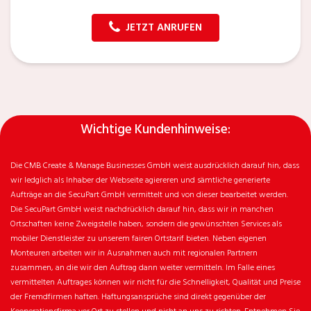
JETZT ANRUFEN
Wichtige Kundenhinweise:
Die CMB Create & Manage Businesses GmbH weist ausdrücklich darauf hin, dass
wir ledglich als Inhaber der Webseite agiereren und sämtliche generierte
Aufträge an die SecuPart GmbH vermittelt und von dieser bearbeitet werden.
Die SecuPart GmbH weist nachdrücklich darauf hin, dass wir in manchen
Ortschaften keine Zweigstelle haben, sondern die gewünschten Services als
mobiler Dienstleister zu unserem fairen Ortstarif bieten. Neben eigenen
Monteuren arbeiten wir in Ausnahmen auch mit regionalen Partnern
zusammen, an die wir den Auftrag dann weiter vermitteln. Im Falle eines
vermittelten Auftrages können wir nicht für die Schnelligkeit, Qualität und Preise
der Fremdfirmen haften. Haftungsansprüche sind direkt gegenüber der
Kooperationsfirma vor Ort zu stellen und nicht an uns zu richten. Entnehmen Sie