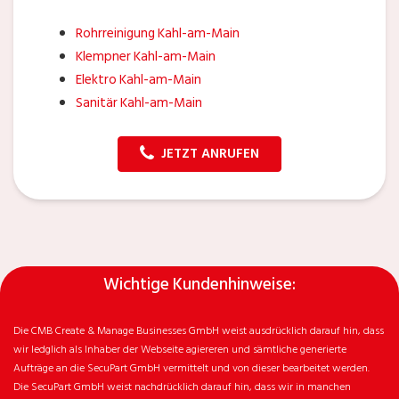
Rohrreinigung Kahl-am-Main
Klempner Kahl-am-Main
Elektro Kahl-am-Main
Sanitär Kahl-am-Main
JETZT ANRUFEN
Wichtige Kundenhinweise:
Die CMB Create & Manage Businesses GmbH weist ausdrücklich darauf hin, dass
wir ledglich als Inhaber der Webseite agiereren und sämtliche generierte
Aufträge an die SecuPart GmbH vermittelt und von dieser bearbeitet werden.
Die SecuPart GmbH weist nachdrücklich darauf hin, dass wir in manchen