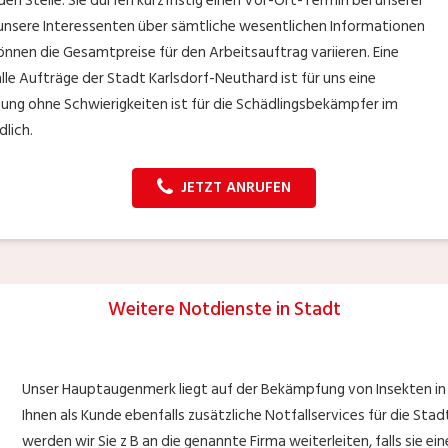
n Stelle. Sie dürfen kurzfristig einen Vor-Ort-Termin bei unserer
 unsere Interessenten über sämtliche wesentlichen Informationen
nnen die Gesamtpreise für den Arbeitsauftrag variieren. Eine
lle Aufträge der Stadt Karlsdorf-Neuthard ist für uns eine
gung ohne Schwierigkeiten ist für die Schädlingsbekämpfer im
lich.
JETZT ANRUFEN
Weitere Notdienste in Stadt
Unser Hauptaugenmerk liegt auf der Bekämpfung von Insekten in 
Ihnen als Kunde ebenfalls zusätzliche Notfallservices für die St
werden wir Sie z B an die genannte Firma weiterleiten, falls sie ei