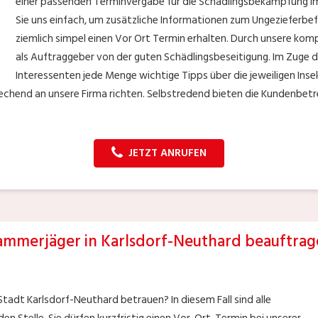
einer passenden Terminvergabe für die Schädlingsbekämpfung im
Sie uns einfach, um zusätzliche Informationen zum Ungezieferbef
ziemlich simpel einen Vor Ort Termin erhalten. Durch unsere ko
als Auftraggeber von der guten Schädlingsbeseitigung. Im Zuge d
Interessenten jede Menge wichtige Tipps über die jeweiligen Insek
echend an unsere Firma richten. Selbstredend bieten die Kundenbetre
JETZT ANRUFEN
ammerjäger in Karlsdorf-Neuthard beauftrag
tadt Karlsdorf-Neuthard betrauen? In diesem Fall sind alle