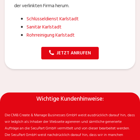
der verlinkten Firma herum.
Schlüsseldienst Karlstadt
Sanitär Karlstadt
Rohrreinigung Karlstadt
JETZT ANRUFEN
Wichtige Kundenhinweise:
Die CMB Create & Manage Businesses GmbH weist ausdrücklich darauf hin, dass
wir ledglich als Inhaber der Webseite agiereren und sämtliche generierte
Aufträge an die SecuPart GmbH vermittelt und von dieser bearbeitet werden.
Die SecuPart GmbH weist nachdrücklich darauf hin, dass wir in manchen