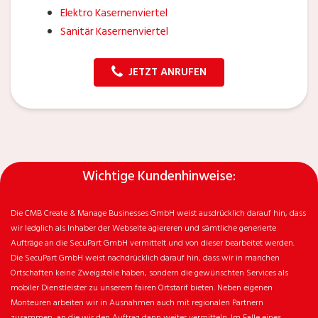
Elektro Kasernenviertel
Sanitär Kasernenviertel
JETZT ANRUFEN
Wichtige Kundenhinweise:
Die CMB Create & Manage Businesses GmbH weist ausdrücklich darauf hin, dass
wir ledglich als Inhaber der Webseite agiereren und sämtliche generierte
Aufträge an die SecuPart GmbH vermittelt und von dieser bearbeitet werden.
Die SecuPart GmbH weist nachdrücklich darauf hin, dass wir in manchen
Ortschaften keine Zweigstelle haben, sondern die gewünschten Services als
mobiler Dienstleister zu unserem fairen Ortstarif bieten. Neben eigenen
Monteuren arbeiten wir in Ausnahmen auch mit regionalen Partnern
zusammen, an die wir den Auftrag dann weiter vermitteln. Im Falle eines