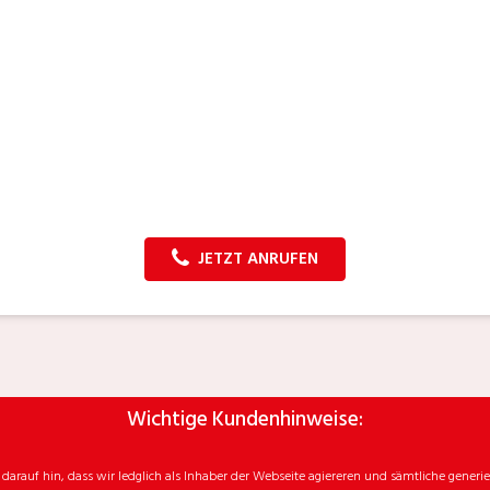
JETZT ANRUFEN
Wichtige Kundenhinweise:
rauf hin, dass wir ledglich als Inhaber der Webseite agiereren und sämtliche generie