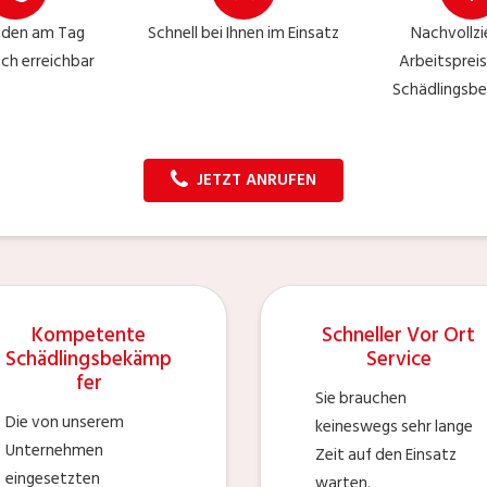
nden am Tag
Schnell bei Ihnen im Einsatz
Nachvollz
sch erreichbar
Arbeitspreis
Schädlingsbe
JETZT ANRUFEN
Kompetente
Schneller Vor Ort
Schädlingsbekämp
Service
fer
Sie brauchen
Die von unserem
keineswegs sehr lange
Unternehmen
Zeit auf den Einsatz
eingesetzten
warten.