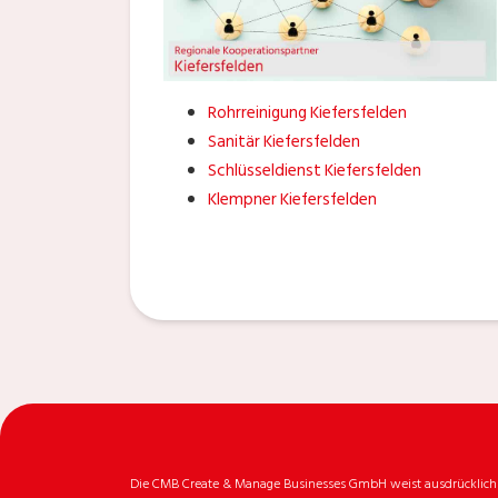
Rohrreinigung Kiefersfelden
Sanitär Kiefersfelden
Schlüsseldienst Kiefersfelden
Klempner Kiefersfelden
Die CMB Create & Manage Businesses GmbH weist ausdrücklich da