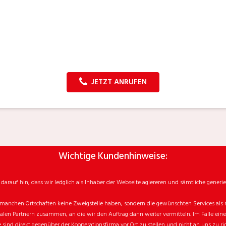
JETZT ANRUFEN
Wichtige Kundenhinweise:
rauf hin, dass wir ledglich als Inhaber der Webseite agiereren und sämtliche generie
manchen Ortschaften keine Zweigstelle haben, sondern die gewünschten Services als mo
n Partnern zusammen, an die wir den Auftrag dann weiter vermitteln. Im Falle eines v
sind direkt gegenüber der Kooperationsfirma vor Ort zu stellen und nicht an uns zu ri