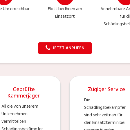
e Uhr erreichbar
Flott bei Ihnen am
Annehmbare Ar
Einsatzort
für d
Schädlingsb
JETZT ANRUFEN
Geprüfte
Zügiger Service
Kammerjäger
Die
All die von unserem
Schädlingsbekämpfer
Unternehmen
sind sehr zeitnah für
vermittelten
den Einsatztermin bei
Schädlingsbekämpfer