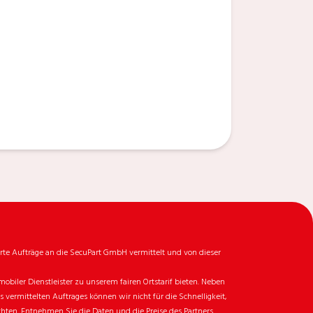
rte Aufträge an die SecuPart GmbH vermittelt und von dieser
biler Dienstleister zu unserem fairen Ortstarif bieten. Neben
ermittelten Auftrages können wir nicht für die Schnelligkeit,
chten. Entnehmen Sie die Daten und die Preise des Partners