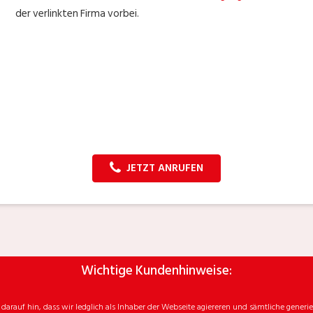
der verlinkten Firma vorbei.
JETZT ANRUFEN
Wichtige Kundenhinweise:
rauf hin, dass wir ledglich als Inhaber der Webseite agiereren und sämtliche generie