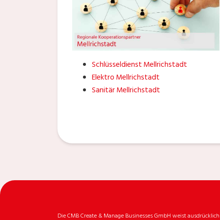
Schlüsseldienst Mellrichstadt
Elektro Mellrichstadt
Sanitär Mellrichstadt
Die CMB Create & Manage Businesses GmbH weist ausdrücklich da