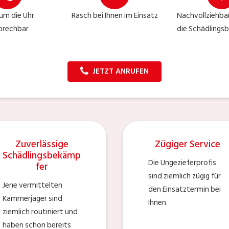
um die Uhr
Rasch bei Ihnen im Einsatz
Nachvollziehbar
prechbar
die Schädling
JETZT ANRUFEN
Zuverlässige
Zügiger Service
Schädlingsbekämp
Die Ungezieferprofis
fer
sind ziemlich zügig für
Jene vermittelten
den Einsatztermin bei
Kammerjäger sind
Ihnen.
ziemlich routiniert und
haben schon bereits