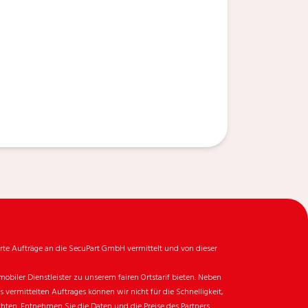
rte Aufträge an die SecuPart GmbH vermittelt und von dieser
biler Dienstleister zu unserem fairen Ortstarif bieten. Neben
ermittelten Auftrages können wir nicht für die Schnelligkeit,
chten. Entnehmen Sie die Daten und die Preise des Partners