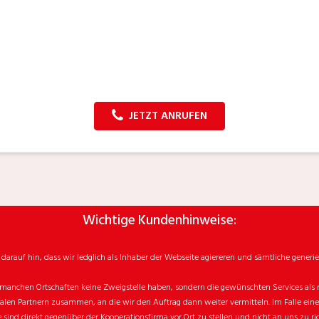
JETZT ANRUFEN
Wichtige Kundenhinweise:
rauf hin, dass wir ledglich als Inhaber der Webseite agiereren und sämtliche generie
manchen Ortschaften keine Zweigstelle haben, sondern die gewünschten Services als mo
n Partnern zusammen, an die wir den Auftrag dann weiter vermitteln. Im Falle eines v
sind direkt gegenüber der Kooperationsfirma vor Ort zu stellen und nicht an uns zu ri