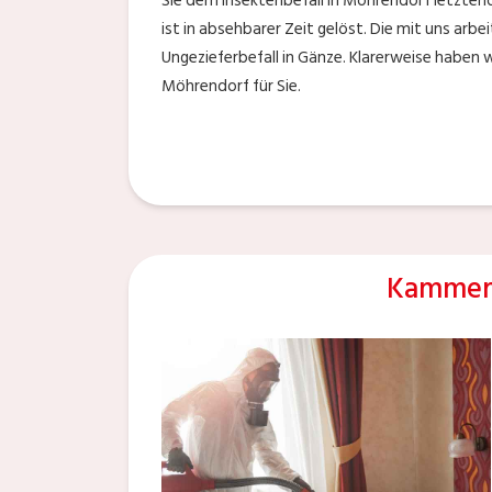
Sie dem Insektenbefall in Möhrendorf letzten
ist in absehbarer Zeit gelöst. Die mit uns ar
Ungezieferbefall in Gänze. Klarerweise haben 
Möhrendorf für Sie.
Kammerj