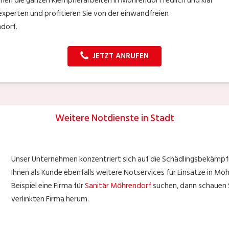
hnen die ganzen Klempnerarbeiten in Möhrendorf redlich und klar
rexperten und profitieren Sie von der einwandfreien
dorf.
JETZT ANRUFEN
Weitere Notdienste in Stadt
Unser Unternehmen konzentriert sich auf die Schädlingsbekämp
Ihnen als Kunde ebenfalls weitere Notservices für Einsätze in Möh
Beispiel eine Firma für
Sanitär Möhrendorf
suchen, dann schauen S
verlinkten Firma herum.