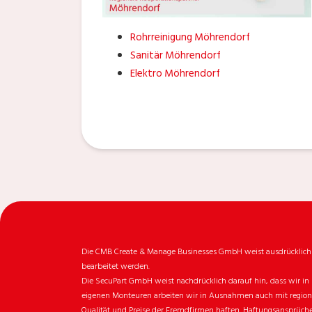
Rohrreinigung Möhrendorf
Sanitär Möhrendorf
Elektro Möhrendorf
Die CMB Create & Manage Businesses GmbH weist ausdrücklich da
bearbeitet werden.
Die SecuPart GmbH weist nachdrücklich darauf hin, dass wir in 
eigenen Monteuren arbeiten wir in Ausnahmen auch mit regionale
Qualität und Preise der Fremdfirmen haften. Haftungsansprüche 