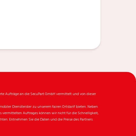
rte Aufträge an die SecuPart GmbH vermittelt und von dieser
biler Dienstleister zu unserem fairen Ortstarif bieten. Neben
ermittelten Auftrages können wir nicht für die Schnelligkeit,
chten. Entnehmen Sie die Daten und die Preise des Partners