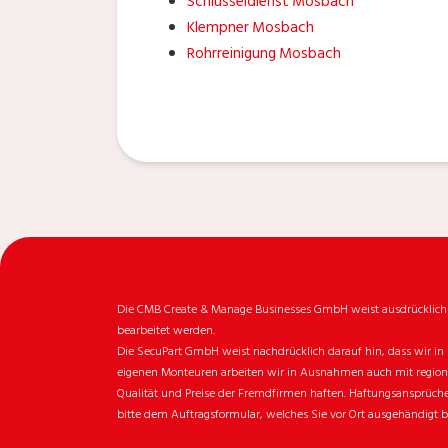
Schlüsseldienst Mosbach
Klempner Mosbach
Rohrreinigung Mosbach
Die CMB Create & Manage Businesses GmbH weist ausdrücklich da
bearbeitet werden.
Die SecuPart GmbH weist nachdrücklich darauf hin, dass wir in 
eigenen Monteuren arbeiten wir in Ausnahmen auch mit regionale
Qualität und Preise der Fremdfirmen haften. Haftungsansprüche 
bitte dem Auftragsformular, welches Sie vor Ort ausgehändigt