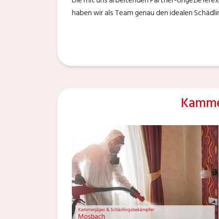
Die mit uns arbeitenden Partner-Ungezieferexp
haben wir als Team genau den idealen Schädli
Kamme