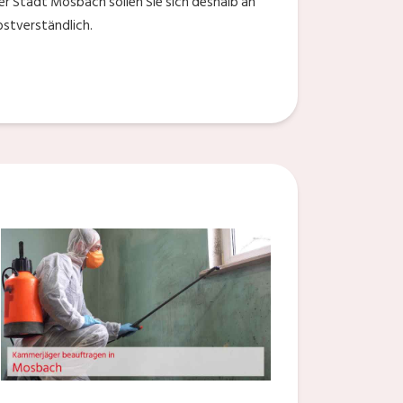
r Stadt Mosbach sollen Sie sich deshalb an
bstverständlich.