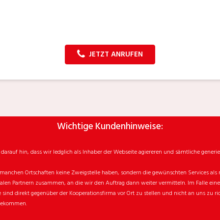
JETZT ANRUFEN
Wichtige Kundenhinweise:
rauf hin, dass wir ledglich als Inhaber der Webseite agiereren und sämtliche generie
manchen Ortschaften keine Zweigstelle haben, sondern die gewünschten Services als mo
n Partnern zusammen, an die wir den Auftrag dann weiter vermitteln. Im Falle eines v
sind direkt gegenüber der Kooperationsfirma vor Ort zu stellen und nicht an uns zu ri
 bekommen.