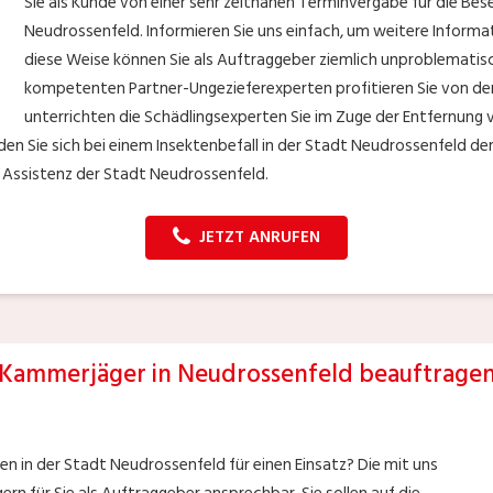
Sie als Kunde von einer sehr zeitnahen Terminvergabe für die Bes
Neudrossenfeld. Informieren Sie uns einfach, um weitere Informat
diese Weise können Sie als Auftraggeber ziemlich unproblematisc
kompetenten Partner-Ungezieferexperten profitieren Sie von d
unterrichten die Schädlingsexperten Sie im Zuge der Entfernung
 Sie sich bei einem Insektenbefall in der Stadt Neudrossenfeld dem
 Assistenz der Stadt Neudrossenfeld.
JETZT ANRUFEN
Kammerjäger in Neudrossenfeld beauftrage
n in der Stadt Neudrossenfeld für einen Einsatz? Die mit uns