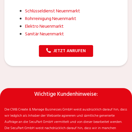
Schlüsseldienst Neuenmarkt
Rohrreinigung Neuenmarkt
Elektro Neuenmarkt
Sanitär Neuenmarkt
JETZT ANRUFEN
Wichtige Kundenhinweise:
Die CMB Create & Manage Businesses GmbH weist ausdrücklich darauf hin, dass
wir ledglich als Inhaber der Webseite agiereren und sämtliche generierte
Aufträge an die SecuPart GmbH vermittelt und von dieser bearbeitet werden.
Die SecuPart GmbH weist nachdrücklich darauf hin, dass wir in manchen