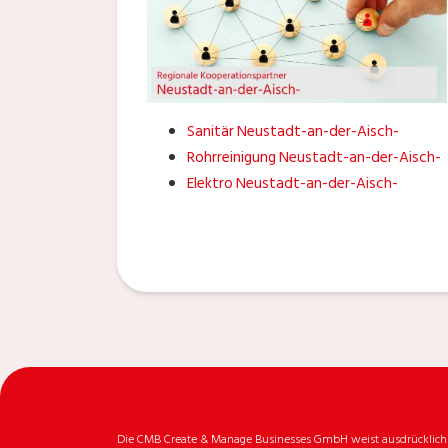
Sanitär Neustadt-an-der-Aisch-
Rohrreinigung Neustadt-an-der-Aisch-
Elektro Neustadt-an-der-Aisch-
Die CMB Create & Manage Businesses GmbH weist ausdrücklich da