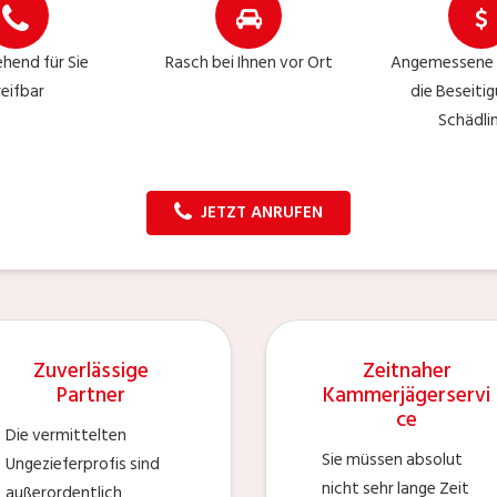
hend für Sie
Rasch bei Ihnen vor Ort
Angemessene 
reifbar
die Beseiti
Schädli
JETZT ANRUFEN
Zuverlässige
Zeitnaher
Partner
Kammerjägerservi
ce
Die vermittelten
Sie müssen absolut
Ungezieferprofis sind
nicht sehr lange Zeit
außerordentlich