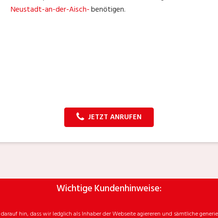
Neustadt-an-der-Aisch-
benötigen.
JETZT ANRUFEN
Wichtige Kundenhinweise:
rauf hin, dass wir ledglich als Inhaber der Webseite agiereren und sämtliche generie