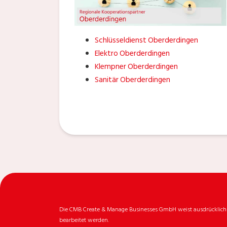
Schlüsseldienst Oberderdingen
Elektro Oberderdingen
Klempner Oberderdingen
Sanitär Oberderdingen
Die CMB Create & Manage Businesses GmbH weist ausdrücklich da
bearbeitet werden.