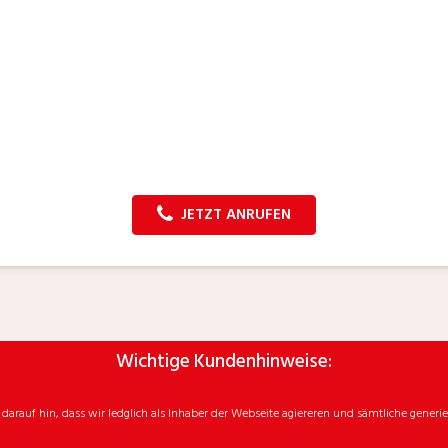
JETZT ANRUFEN
Wichtige Kundenhinweise:
rauf hin, dass wir ledglich als Inhaber der Webseite agiereren und sämtliche generie