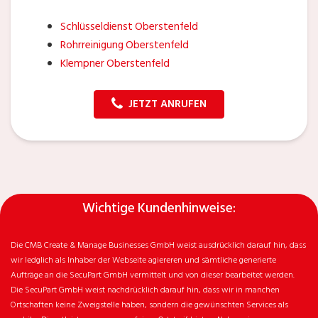
Schlüsseldienst Oberstenfeld
Rohrreinigung Oberstenfeld
Klempner Oberstenfeld
JETZT ANRUFEN
Wichtige Kundenhinweise:
Die CMB Create & Manage Businesses GmbH weist ausdrücklich darauf hin, dass
wir ledglich als Inhaber der Webseite agiereren und sämtliche generierte
Aufträge an die SecuPart GmbH vermittelt und von dieser bearbeitet werden.
Die SecuPart GmbH weist nachdrücklich darauf hin, dass wir in manchen
Ortschaften keine Zweigstelle haben, sondern die gewünschten Services als