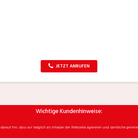
JETZT ANRUFEN
Wichtige Kundenhinweise:
rauf hin, dass wir ledglich als Inhaber der Webseite agiereren und sämtliche generie