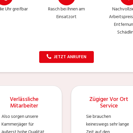
ie Uhr greifbar
Rasch bei Ihnen am
Nachvollz
Einsatzort
Arbeitspreis
Entfernu
Schädli
JETZT ANRUFEN
Verlässliche
Zügiger Vor Ort
Mitarbeiter
Service
Also sorgen unsere
Sie brauchen
Kammerjäger für
keineswegs sehr lange
äußerst hohe Qualität
Zeit auf den