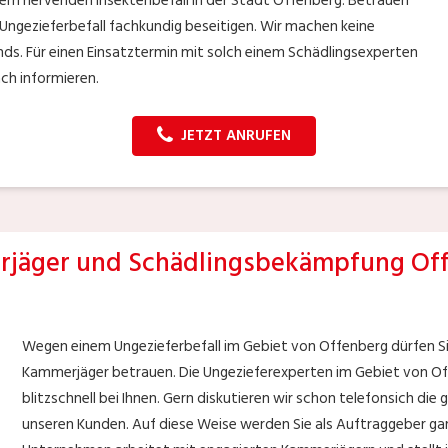
em nervenden Insektenbefall in der Stadt Offenberg. Betrauen
 Ungezieferbefall fachkundig beseitigen. Wir machen keine
ds. Für einen Einsatztermin mit solch einem Schädlingsexperten
ach informieren.
JETZT ANRUFEN
jäger und Schädlingsbekämpfung Of
Wegen einem Ungezieferbefall im Gebiet von Offenberg dürfen Si
Kammerjäger betrauen. Die Ungezieferexperten im Gebiet von Of
blitzschnell bei Ihnen. Gern diskutieren wir schon telefonsich di
unseren Kunden. Auf diese Weise werden Sie als Auftraggeber gan