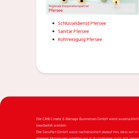
Schlüsseldienst Pfersee
Sanitär Pfersee
Rohrreinigung Pfersee
Die CMB Create & Manage Businesses GmbH weist ausdrücklich da
bearbeitet werden.
Die SecuPart GmbH weist nachdrücklich darauf hin, dass wir in 
eigenen Monteuren arbeiten wir in Ausnahmen auch mit regionale