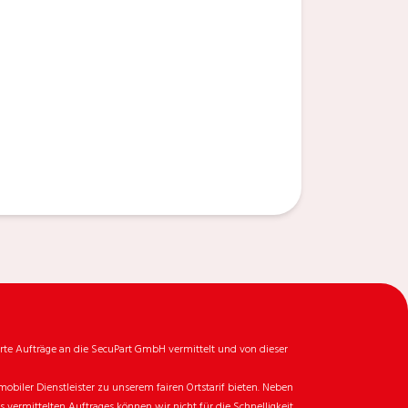
rte Aufträge an die SecuPart GmbH vermittelt und von dieser
biler Dienstleister zu unserem fairen Ortstarif bieten. Neben
ermittelten Auftrages können wir nicht für die Schnelligkeit,