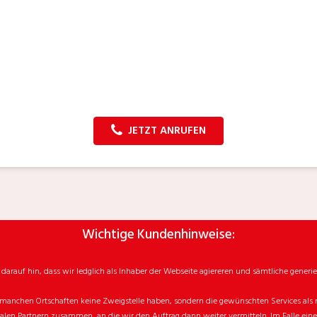
JETZT ANRUFEN
Wichtige Kundenhinweise:
rauf hin, dass wir ledglich als Inhaber der Webseite agiereren und sämtliche generie
manchen Ortschaften keine Zweigstelle haben, sondern die gewünschten Services als mo
n Partnern zusammen, an die wir den Auftrag dann weiter vermitteln. Im Falle eines v