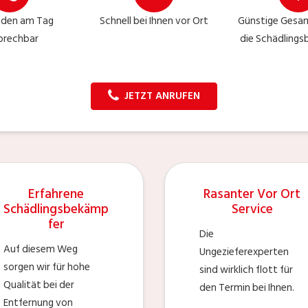
nden am Tag
Schnell bei Ihnen vor Ort
Günstige Gesam
prechbar
die Schädlings
JETZT ANRUFEN
Erfahrene
Rasanter Vor Ort
Schädlingsbekämp
Service
fer
Die
Auf diesem Weg
Ungezieferexperten
sorgen wir für hohe
sind wirklich flott für
Qualität bei der
den Termin bei Ihnen.
Entfernung von