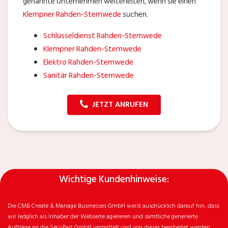
genannte Unternehmen weiterleiten, wenn sie einen
Klempner Rahden-Stemwede
suchen.
Schlüsseldienst Rahden-Stemwede
Klempner Rahden-Stemwede
Elektro Rahden-Stemwede
Sanitär Rahden-Stemwede
JETZT ANRUFEN
Wichtige Kundenhinweise:
Die CMB Create & Manage Businesses GmbH weist ausdrücklich darauf hin, dass
wir ledglich als Inhaber der Webseite agiereren und sämtliche generierte
Aufträge an die SecuPart GmbH vermittelt und von dieser bearbeitet werden.