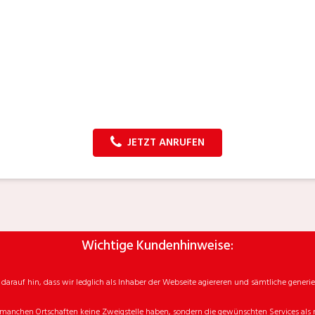
JETZT ANRUFEN
Wichtige Kundenhinweise:
rauf hin, dass wir ledglich als Inhaber der Webseite agiereren und sämtliche generie
manchen Ortschaften keine Zweigstelle haben, sondern die gewünschten Services als mo