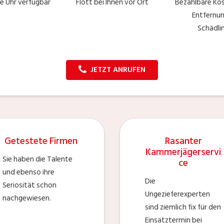
e Uhr verfügbar
Flott bei Ihnen vor Ort
Bezahlbare Kos
Entfernu
Schädli
JETZT ANRUFEN
Getestete Firmen
Rasanter
Kammerjägerservi
Sie haben die Talente
ce
und ebenso ihre
Die
Seriosität schon
Ungezieferexperten
nachgewiesen.
sind ziemlich fix für den
Einsatztermin bei