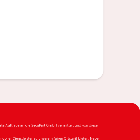
rte Aufträge an die SecuPart GmbH vermittelt und von dieser
biler Dienstleister zu unserem fairen Ortstarif bieten. Neben