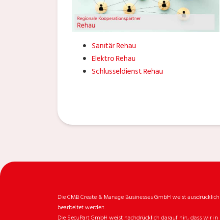
Sanitär Rehau
Elektro Rehau
Schlüsseldienst Rehau
Die CMB Create & Manage Businesses GmbH weist ausdrücklich da
bearbeitet werden.
Die SecuPart GmbH weist nachdrücklich darauf hin, dass wir in 