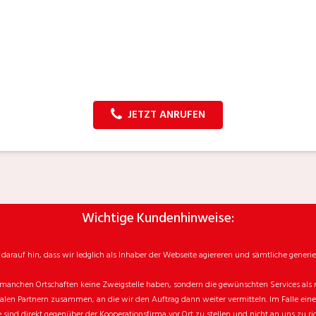
JETZT ANRUFEN
Wichtige Kundenhinweise:
rauf hin, dass wir ledglich als Inhaber der Webseite agiereren und sämtliche generie
manchen Ortschaften keine Zweigstelle haben, sondern die gewünschten Services als mo
n Partnern zusammen, an die wir den Auftrag dann weiter vermitteln. Im Falle eines v
sind direkt gegenüber der Kooperationsfirma vor Ort zu stellen und nicht an uns zu ri