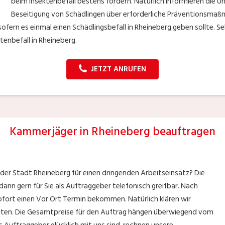
beim Insektenbefall bestens fördern. Natürlich informieren die Un
Beseitigung von Schädlingen über erforderliche Präventionsmaßna
ofern es einmal einen Schädlingsbefall in Rheineberg geben sollte. Se
tenbefall in Rheineberg.
JETZT ANRUFEN
Kammerjäger in Rheineberg beauftragen
der Stadt Rheineberg für einen dringenden Arbeitseinsatz? Die
ann gern für Sie als Auftraggeber telefonisch greifbar. Nach
ofort einen Vor Ort Termin bekommen. Natürlich klären wir
senten. Die Gesamtpreise für den Auftrag hängen überwiegend vom