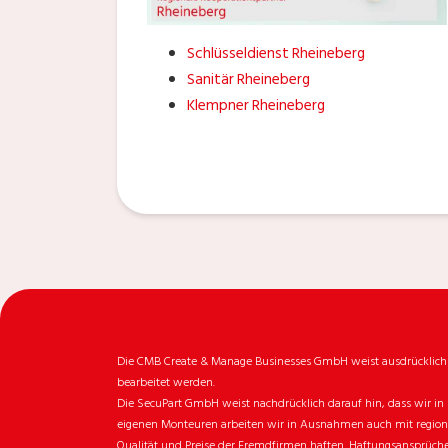
Schlüsseldienst Rheineberg
Sanitär Rheineberg
Klempner Rheineberg
Die CMB Create & Manage Businesses GmbH weist ausdrücklich da
bearbeitet werden.
Die SecuPart GmbH weist nachdrücklich darauf hin, dass wir in 
eigenen Monteuren arbeiten wir in Ausnahmen auch mit regionale
Qualität und Preise der Fremdfirmen haften. Haftungsansprüche 