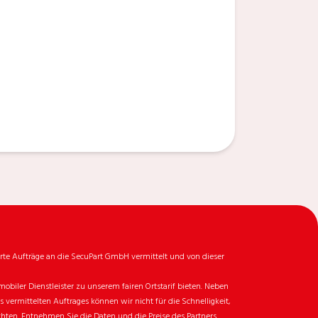
rte Aufträge an die SecuPart GmbH vermittelt und von dieser
biler Dienstleister zu unserem fairen Ortstarif bieten. Neben
ermittelten Auftrages können wir nicht für die Schnelligkeit,
chten. Entnehmen Sie die Daten und die Preise des Partners