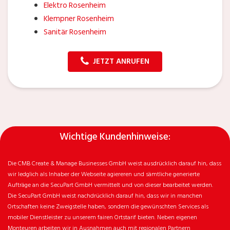
Elektro Rosenheim
Klempner Rosenheim
Sanitär Rosenheim
JETZT ANRUFEN
Wichtige Kundenhinweise:
Die CMB Create & Manage Businesses GmbH weist ausdrücklich darauf hin, dass
wir ledglich als Inhaber der Webseite agiereren und sämtliche generierte
Aufträge an die SecuPart GmbH vermittelt und von dieser bearbeitet werden.
Die SecuPart GmbH weist nachdrücklich darauf hin, dass wir in manchen
Ortschaften keine Zweigstelle haben, sondern die gewünschten Services als
mobiler Dienstleister zu unserem fairen Ortstarif bieten. Neben eigenen
Monteuren arbeiten wir in Ausnahmen auch mit regionalen Partnern